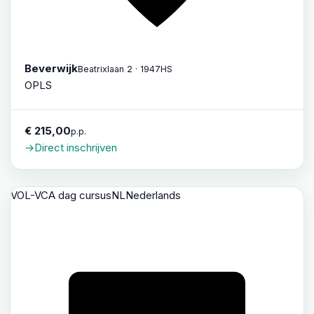
Beverwijk
Beatrixlaan 2 · 1947HS
OPLS
€ 215,00
p.p.
→
Direct inschrijven
VOL-VCA dag cursus
NL
Nederlands