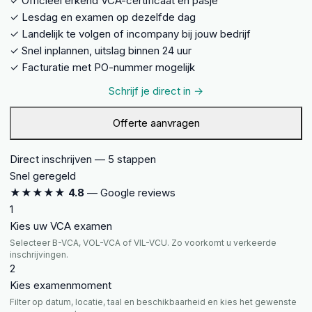
✓
Officieel erkend VCA-certificaat en pasje
✓
Lesdag en examen op dezelfde dag
✓
Landelijk te volgen of incompany bij jouw bedrijf
✓
Snel inplannen, uitslag binnen 24 uur
✓
Facturatie met PO-nummer mogelijk
Schrijf je direct in →
Offerte aanvragen
Direct inschrijven — 5 stappen
Snel geregeld
★★★★★
4.8
— Google reviews
1
Kies uw VCA examen
Selecteer B-VCA, VOL-VCA of VIL-VCU. Zo voorkomt u verkeerde
inschrijvingen.
2
Kies examenmoment
Filter op datum, locatie, taal en beschikbaarheid en kies het gewenste