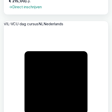
€ 215,00
p.p.
→
Direct inschrijven
VIL-VCU dag cursus
NL
Nederlands