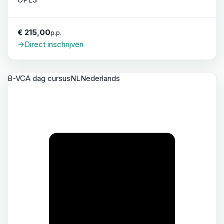
€ 215,00
p.p.
→
Direct inschrijven
B-VCA dag cursus
NL
Nederlands