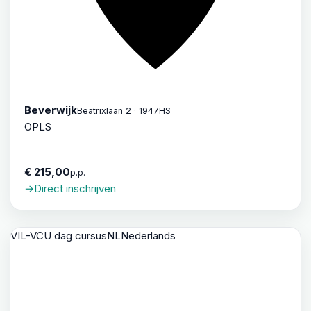
Beverwijk
Beatrixlaan 2 · 1947HS
OPLS
€ 215,00
p.p.
→
Direct inschrijven
VIL-VCU dag cursus
NL
Nederlands