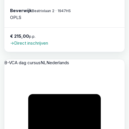
Beverwijk
Beatrixlaan 2 · 1947HS
OPLS
€ 215,00
p.p.
→
Direct inschrijven
B-VCA dag cursus
NL
Nederlands