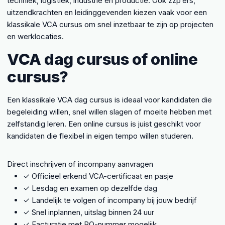
techniek, logistiek, industrie en productie. Ook zzp’ers,
uitzendkrachten en leidinggevenden kiezen vaak voor een
klassikale VCA cursus om snel inzetbaar te zijn op projecten
en werklocaties.
VCA dag cursus of online
cursus?
Een klassikale VCA dag cursus is ideaal voor kandidaten die
begeleiding willen, snel willen slagen of moeite hebben met
zelfstandig leren. Een online cursus is juist geschikt voor
kandidaten die flexibel in eigen tempo willen studeren.
Direct inschrijven of incompany aanvragen
✓
Officieel erkend VCA-certificaat en pasje
✓
Lesdag en examen op dezelfde dag
✓
Landelijk te volgen of incompany bij jouw bedrijf
✓
Snel inplannen, uitslag binnen 24 uur
✓
Facturatie met PO-nummer mogelijk