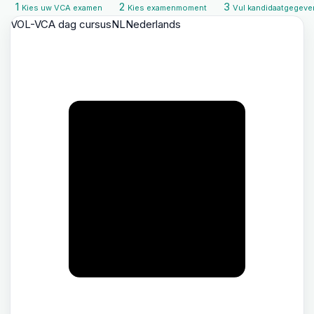
1
2
3
Kies uw VCA examen
Kies examenmoment
Vul kandidaatgegeve
VOL-VCA dag cursus
NL
Nederlands