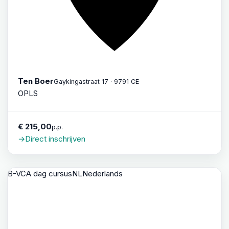
Ten Boer
Gaykingastraat 17 · 9791 CE
OPLS
€ 215,00
p.p.
→
Direct inschrijven
B-VCA dag cursus
NL
Nederlands