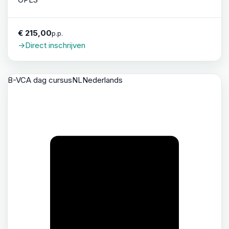
€ 215,00
p.p.
→
Direct inschrijven
B-VCA dag cursus
NL
Nederlands