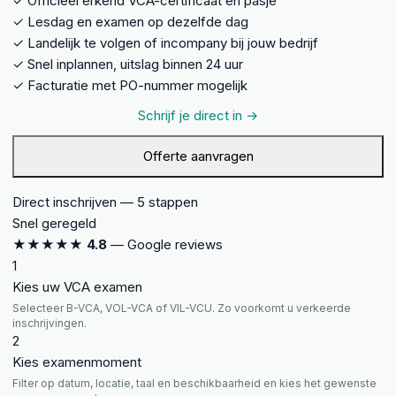
✓
Officieel erkend VCA-certificaat en pasje
✓
Lesdag en examen op dezelfde dag
✓
Landelijk te volgen of incompany bij jouw bedrijf
✓
Snel inplannen, uitslag binnen 24 uur
✓
Facturatie met PO-nummer mogelijk
Schrijf je direct in →
Offerte aanvragen
Direct inschrijven — 5 stappen
Snel geregeld
★★★★★
4.8
— Google reviews
1
Kies uw VCA examen
Selecteer B-VCA, VOL-VCA of VIL-VCU. Zo voorkomt u verkeerde
inschrijvingen.
2
Kies examenmoment
Filter op datum, locatie, taal en beschikbaarheid en kies het gewenste