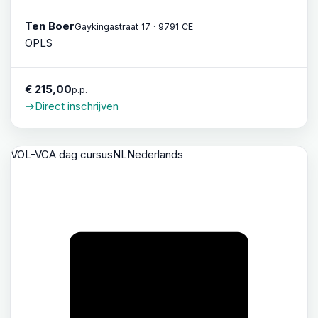
Ten Boer
Gaykingastraat 17 · 9791 CE
OPLS
€ 215,00
p.p.
→
Direct inschrijven
VOL-VCA dag cursus
NL
Nederlands