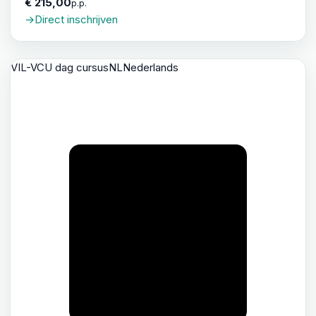
€ 215,00
p.p.
→
Direct inschrijven
VIL-VCU dag cursus
NL
Nederlands