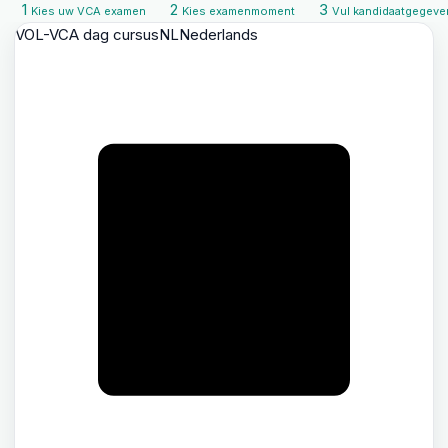
1
2
3
Kies uw VCA examen
Kies examenmoment
Vul kandidaatgegeve
VOL-VCA dag cursus
NL
Nederlands