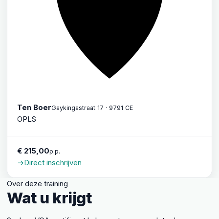
Ten Boer
Gaykingastraat 17 · 9791 CE
OPLS
€ 215,00
p.p.
→
Direct inschrijven
Over deze training
Wat u krijgt