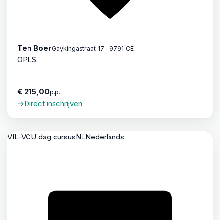
Ten Boer
Gaykingastraat 17 · 9791 CE
OPLS
€ 215,00
p.p.
→
Direct inschrijven
VIL-VCU dag cursus
NL
Nederlands