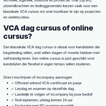
techniek, logistiek, industrie en productie. Ook zzp’ers,
uitzendkrachten en leidinggevenden kiezen vaak voor een
klassikale VCA cursus om snel inzetbaar te zijn op projecten
en werklocaties.
VCA dag cursus of online
cursus?
Een klassikale VCA dag cursus is ideaal voor kandidaten die
begeleiding willen, snel willen slagen of moeite hebben met
zelfstandig leren. Een online cursus is juist geschikt voor
kandidaten die flexibel in eigen tempo willen studeren.
Direct inschrijven of incompany aanvragen
✓
Officieel erkend VCA-certificaat en pasje
✓
Lesdag en examen op dezelfde dag
✓
Landelijk te volgen of incompany bij jouw bedrijf
✓
Snel inplannen, uitslag binnen 24 uur
✓
Facturatie met PO-nummer mogelijk