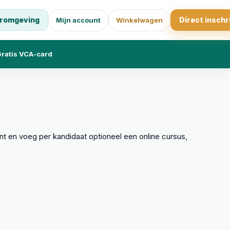
romgeving
Direct inschr
Mijn account
Winkelwagen
ratis VCA-card
 en voeg per kandidaat optioneel een online cursus,