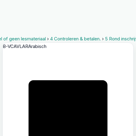
l of geen lesmateriaal
›
4
Controleren & betalen.
›
5
Rond inschrij
B-VCAVL
AR
Arabisch