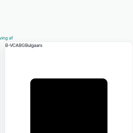
ving af
B-VCA
BG
Bulgaars