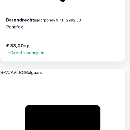
Barendrecht
Bijdorpplein 9-11 · 2992 LB
Pontifex
€ 83,00
p.p.
→
Direct inschrijven
B-VCAVL
BG
Bulgaars