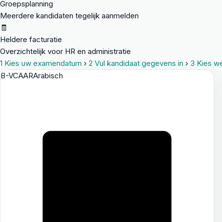
Groepsplanning
Meerdere kandidaten tegelijk aanmelden
🧾
Heldere facturatie
Overzichtelijk voor HR en administratie
1
Kies uw examendatum
›
2
Vul kandidaat gegevens in
›
3
Kies we
B-VCA
AR
Arabisch