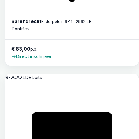
Barendrecht
Bijdorpplein 9-11 · 2992 LB
Pontifex
€ 83,00
p.p.
→
Direct inschrijven
B-VCAVL
DE
Duits