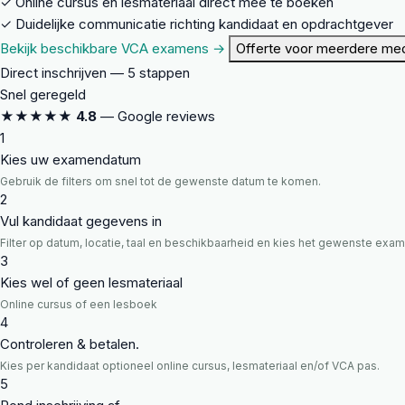
✓
Online cursus en lesmateriaal direct mee te boeken
✓
Duidelijke communicatie richting kandidaat en opdrachtgever
Bekijk beschikbare VCA examens →
Offerte voor meerdere me
Direct inschrijven — 5 stappen
Snel geregeld
★★★★★
4.8
— Google reviews
1
Kies uw examendatum
Gebruik de filters om snel tot de gewenste datum te komen.
2
Vul kandidaat gegevens in
Filter op datum, locatie, taal en beschikbaarheid en kies het gewenste ex
3
Kies wel of geen lesmateriaal
Online cursus of een lesboek
4
Controleren & betalen.
Kies per kandidaat optioneel online cursus, lesmateriaal en/of VCA pas.
5