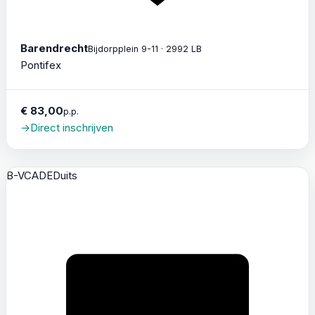
Barendrecht
Bijdorpplein 9-11 · 2992 LB
Pontifex
€ 83,00
p.p.
→
Direct inschrijven
B-VCA
DE
Duits