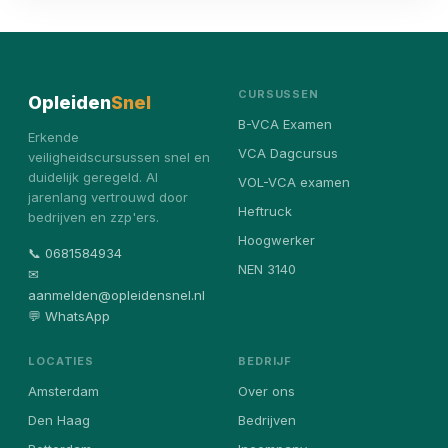
CURSUSSEN
Opleiden
Snel
B-VCA Examen
Erkende
VCA Dagcursus
veiligheidscursussen snel en
duidelijk geregeld. Al
VOL-VCA examen
jarenlang vertrouwd door
Heftruck
bedrijven en zzp'ers.
Hoogwerker
📞 0681584934
NEN 3140
✉
aanmelden@opleidensnel.nl
💬 WhatsApp
LOCATIES
BEDRIJF
Amsterdam
Over ons
Den Haag
Bedrijven