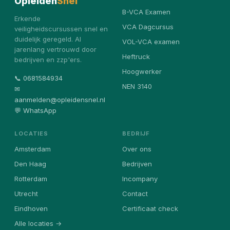
Opleiden
Snel
B-VCA Examen
Erkende
VCA Dagcursus
veiligheidscursussen snel en
duidelijk geregeld. Al
VOL-VCA examen
jarenlang vertrouwd door
Heftruck
bedrijven en zzp'ers.
Hoogwerker
📞 0681584934
NEN 3140
✉
aanmelden@opleidensnel.nl
💬 WhatsApp
LOCATIES
BEDRIJF
Amsterdam
Over ons
Den Haag
Bedrijven
Rotterdam
Incompany
Utrecht
Contact
Eindhoven
Certificaat check
Alle locaties →