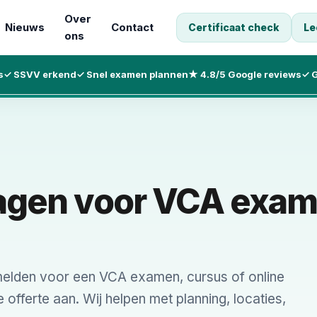
Over
Nieuws
Contact
Certificaat check
Le
ons
s
✓ SSVV erkend
✓ Snel examen plannen
★ 4.8/5 Google reviews
✓ G
ragen voor VCA exa
elden voor een VCA examen, cursus of online
 offerte aan. Wij helpen met planning, locaties,