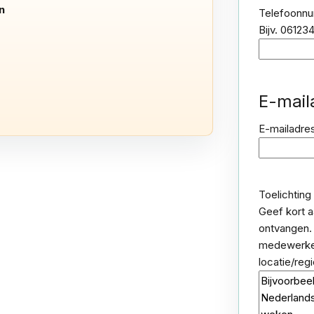
n
Telefoonn
Bijv. 0612
E-mail
E-mailadre
Toelichting
Geef kort a
ontvangen. 
medewerker
locatie/reg