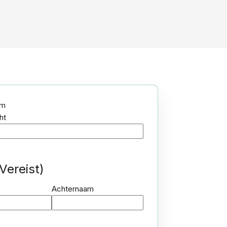
am
ht
Vereist)
Achternaam