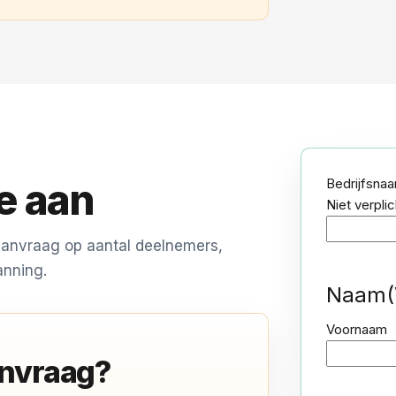
te aan
Bedrijfsna
Niet verplic
 aanvraag op aantal deelnemers,
anning.
Naam
(
Voornaam
aanvraag?