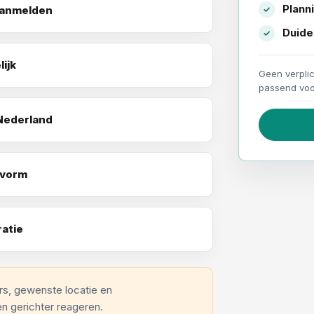
Plann
aanmelden
Duidel
ijk
Geen verpli
passend voo
Nederland
svorm
ratie
s, gewenste locatie en
en gerichter reageren.