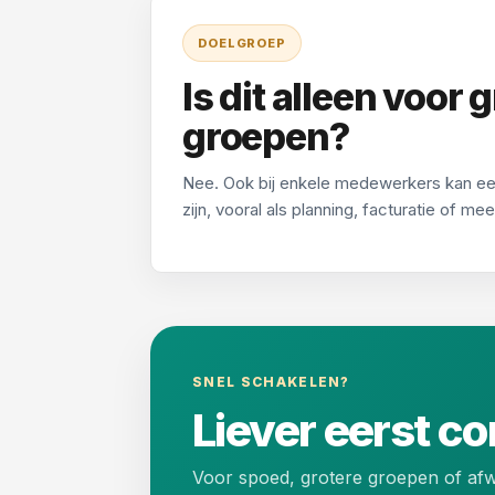
DOELGROEP
Is dit alleen voor 
groepen?
Nee. Ook bij enkele medewerkers kan een
zijn, vooral als planning, facturatie of m
SNEL SCHAKELEN?
Liever eerst c
Voor spoed, grotere groepen of afwi