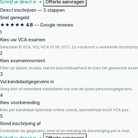
Schrijf je direct in →
Offerte aanvragen
Direct inschrijven — 5 stappen
Snel geregeld
★★★★★
4.8
— Google reviews
1
Kies uw VCA examen
Selecteer B-VCA, VOL-VCA of VIL-VCU. Zo voorkomt u verkeerde inschrijvin
2
Kies examenmoment
Filter op datum, locatie, taal en beschikbaarheid en kies het gewenste ex
3
Vul kandidaatgegevens in
Voeg één of meerdere kandidaten toe met de juiste persoonsgegevens.
4
Kies voorbereiding
Kies per kandidaat optioneel online cursus, lesmateriaal en/of VCA pas.
5
Rond inschrijving af
Controleer de gegevens, rond af en ontvang de bevestiging per e-mail.
Schrijf je direct in →
Offerte aanvragen