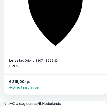
Lelystad
Griend 3307 · 8225 SX
OPLS
€ 215,00
p.p.
→
Direct inschrijven
VIL-VCU dag cursus
NL
Nederlands