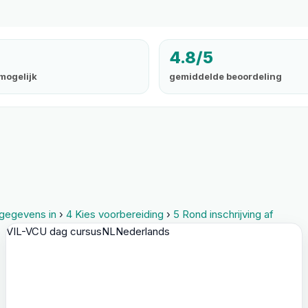
4.8/5
mogelijk
gemiddelde beoordeling
tgegevens in
›
4
Kies voorbereiding
›
5
Rond inschrijving af
VIL-VCU dag cursus
NL
Nederlands