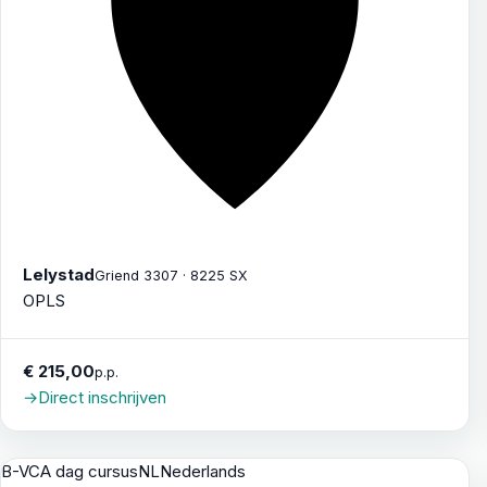
Lelystad
Griend 3307 · 8225 SX
OPLS
€ 215,00
p.p.
→
Direct inschrijven
B-VCA dag cursus
NL
Nederlands