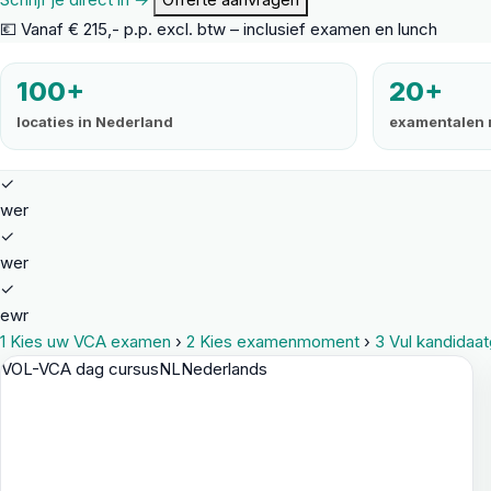
💶 Vanaf € 215,- p.p. excl. btw – inclusief examen en lunch
100+
20+
locaties in Nederland
examentalen 
✓
wer
✓
wer
✓
ewr
1
Kies uw VCA examen
›
2
Kies examenmoment
›
3
Vul kandidaa
VOL-VCA dag cursus
NL
Nederlands