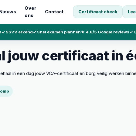
Over
Nieuws
Contact
Certificaat check
Lee
ons
s
✓ SSVV erkend
✓ Snel examen plannen
★ 4.8/5 Google reviews
✓ G
 jouw certificaat in 
haal in één dag jouw VCA-certificaat en borg veilig werken binne
slomp