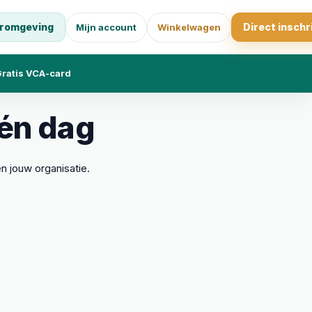
romgeving
Direct inschr
Mijn account
Winkelwagen
ratis VCA-card
één dag
n jouw organisatie.