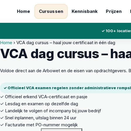
Home
Cursussen
Kennisbank
Prijzen
✓ 100+ locatie
Home
›
VCA dag cursus – haal jouw certificaat in één dag
VCA dag cursus – haal
Voldoe direct aan de Arbowet en de eisen van opdrachtgevers. Be
✓ Officieel VCA examen regelen zonder administratieve romp
✓
Officieel erkend VCA-certificaat en pasje
✓
Lesdag en examen op dezelfde dag
✓
Landelijk te volgen of incompany bij jouw bedrijf
✓
Snel inplannen, uitslag binnen 24 uur
✓
Facturatie met PO-nummer mogelijk