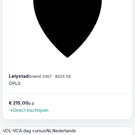
Lelystad
Griend 3307 · 8225 SX
OPLS
€ 215,00
p.p.
→
Direct inschrijven
VOL-VCA dag cursus
NL
Nederlands