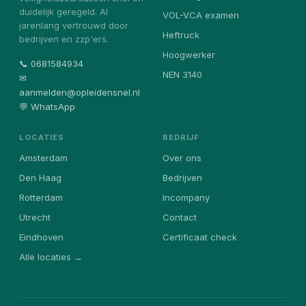
duidelijk geregeld. Al
VOL-VCA examen
jarenlang vertrouwd door
Heftruck
bedrijven en zzp'ers.
Hoogwerker
📞 0681584934
NEN 3140
✉
aanmelden@opleidensnel.nl
💬 WhatsApp
LOCATIES
BEDRIJF
Amsterdam
Over ons
Den Haag
Bedrijven
Rotterdam
Incompany
Utrecht
Contact
Eindhoven
Certificaat check
Alle locaties →