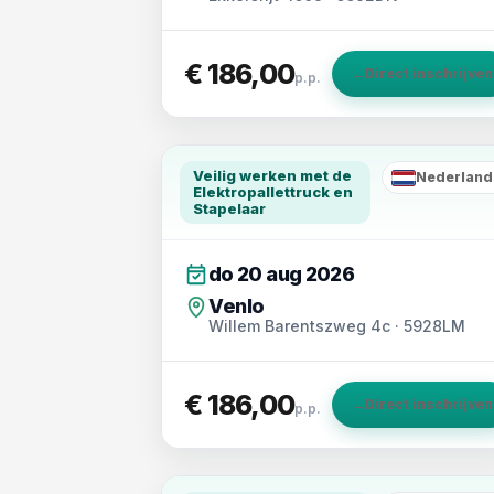
€ 186,00
→
Direct inschrijven
p.p.
Veilig werken met de
Nederland
NL
Elektropallettruck en
Stapelaar
do 20 aug 2026
Venlo
Willem Barentszweg 4c · 5928LM
€ 186,00
→
Direct inschrijven
p.p.