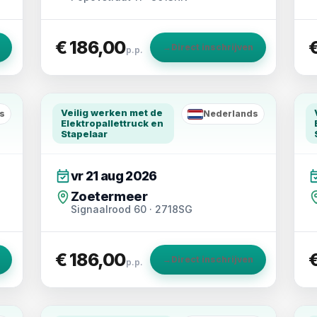
€ 186,00
→
Direct inschrijven
p.p.
Veilig werken met de
s
Nederlands
NL
Elektropallettruck en
Stapelaar
vr 21 aug 2026
Zoetermeer
Signaalrood 60 · 2718SG
€ 186,00
→
Direct inschrijven
p.p.