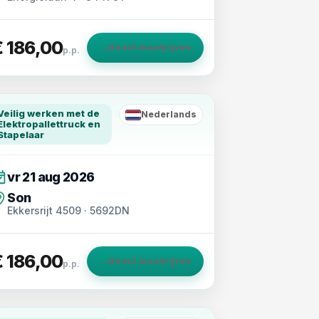
€ 186,00
→
Direct inschrijven
p.p.
Veilig werken met de
Nederlands
NL
Elektropallettruck en
Stapelaar
vr 21 aug 2026
Son
Ekkersrijt 4509 · 5692DN
€ 186,00
→
Direct inschrijven
p.p.