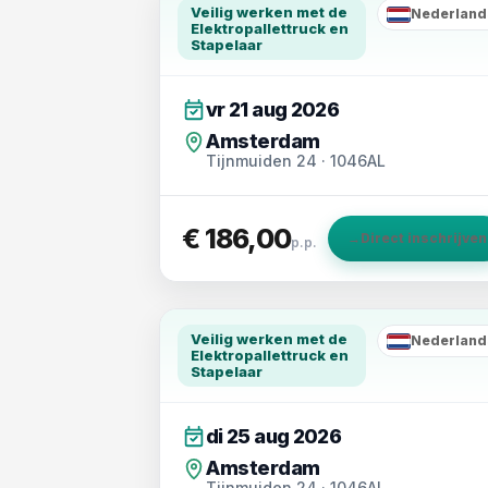
Veilig werken met de
Nederland
NL
Elektropallettruck en
Stapelaar
vr 21 aug 2026
Amsterdam
Tijnmuiden 24 · 1046AL
€ 186,00
→
Direct inschrijven
p.p.
Veilig werken met de
Nederland
NL
Elektropallettruck en
Stapelaar
di 25 aug 2026
Amsterdam
Tijnmuiden 24 · 1046AL