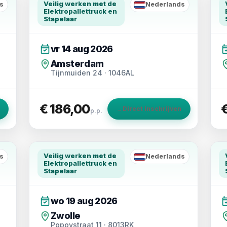
Veilig werken met de
s
Nederlands
NL
Elektropallettruck en
Stapelaar
vr 14 aug 2026
Amsterdam
Tijnmuiden 24 · 1046AL
€ 186,00
→
Direct inschrijven
p.p.
Veilig werken met de
s
Nederlands
NL
Elektropallettruck en
Stapelaar
wo 19 aug 2026
Zwolle
Popovstraat 11 · 8013RK