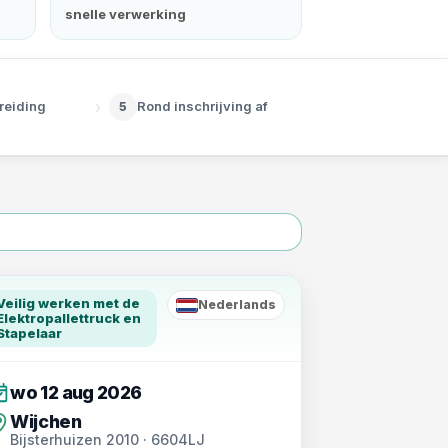
snelle verwerking
›
reiding
Rond inschrijving af
5
Veilig werken met de
Nederlands
NL
Elektropallettruck en
Stapelaar
wo 12 aug 2026
Wijchen
Bijsterhuizen 2010 · 6604LJ