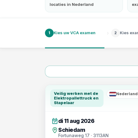
locaties in Nederland
ex
›
Kies uw VCA examen
Kies ex
1
2
Veilig werken met de
Nederland
NL
Elektropallettruck en
Stapelaar
di 11 aug 2026
Schiedam
Fortunaweg 17 · 3113AN