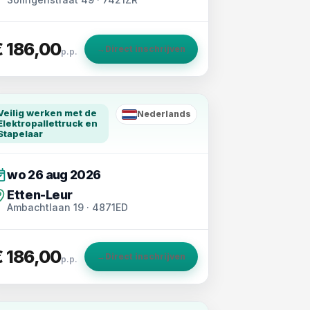
€ 186,00
→
Direct inschrijven
p.p.
Veilig werken met de
Nederlands
NL
Elektropallettruck en
Stapelaar
wo 26 aug 2026
Etten-Leur
Ambachtlaan 19 · 4871ED
€ 186,00
→
Direct inschrijven
p.p.