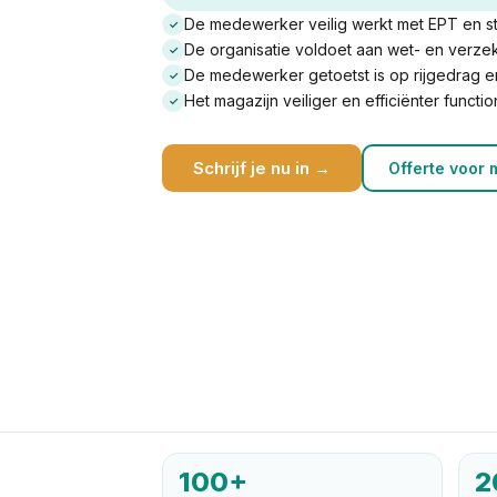
De medewerker veilig werkt met EPT en s
✓
De organisatie voldoet aan wet- en verz
✓
De medewerker getoetst is op rijgedrag e
✓
Het magazijn veiliger en efficiënter functio
✓
Schrijf je nu in →
Offerte voor
100+
2