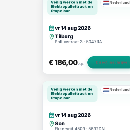
Veilig werken met de
Nederland
NL
Elektropallettruck en
Stapelaar
vr 14 aug 2026
Tilburg
Polluxstraat 3 · 5047RA
€ 186,00
→
Direct inschrijven
p.p.
Veilig werken met de
Nederland
NL
Elektropallettruck en
Stapelaar
vr 14 aug 2026
Son
Ekkersrijt 4509 · 5692DN