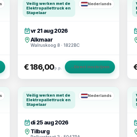
Veilig werken met de
s
Nederlands
NL
Elektropallettruck en
Stapelaar
vr 21 aug 2026
Alkmaar
Walruskoog 8 · 1822BC
€ 186,00
→
Direct inschrijven
p.p.
Veilig werken met de
s
Nederlands
NL
Elektropallettruck en
Stapelaar
di 25 aug 2026
Tilburg
Polluxstraat 3 · 5047RA