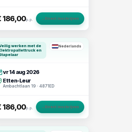
€ 186,00
→
Direct inschrijven
p.p.
Veilig werken met de
Nederlands
NL
Elektropallettruck en
Stapelaar
vr 14 aug 2026
Etten-Leur
Ambachtlaan 19 · 4871ED
€ 186,00
→
Direct inschrijven
p.p.