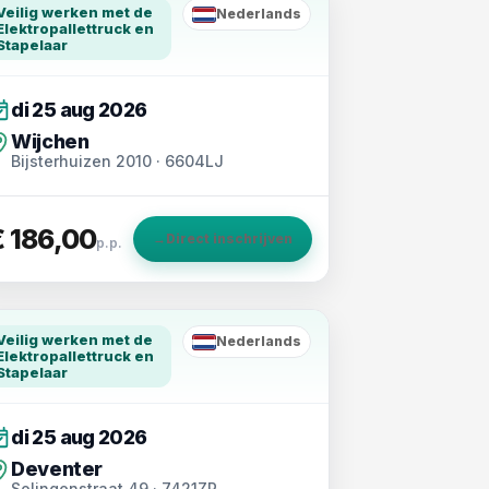
Veilig werken met de
Nederlands
NL
Elektropallettruck en
Stapelaar
di 25 aug 2026
Wijchen
Bijsterhuizen 2010 · 6604LJ
€ 186,00
→
Direct inschrijven
p.p.
Veilig werken met de
Nederlands
NL
Elektropallettruck en
Stapelaar
di 25 aug 2026
Deventer
Solingenstraat 49 · 7421ZR