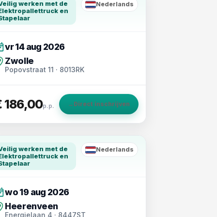
Veilig werken met de
Nederlands
NL
Elektropallettruck en
Stapelaar
vr 14 aug 2026
Zwolle
Popovstraat 11 · 8013RK
€ 186,00
→
Direct inschrijven
p.p.
Veilig werken met de
Nederlands
NL
Elektropallettruck en
Stapelaar
wo 19 aug 2026
Heerenveen
Energielaan 4 · 8447ST