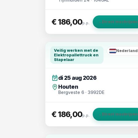
€ 186,00
→
Direct inschrijven
p.p.
Veilig werken met de
Nederland
NL
Elektropallettruck en
Stapelaar
di 25 aug 2026
Houten
Bergveste 6 · 3992DE
€ 186,00
→
Direct inschrijven
p.p.