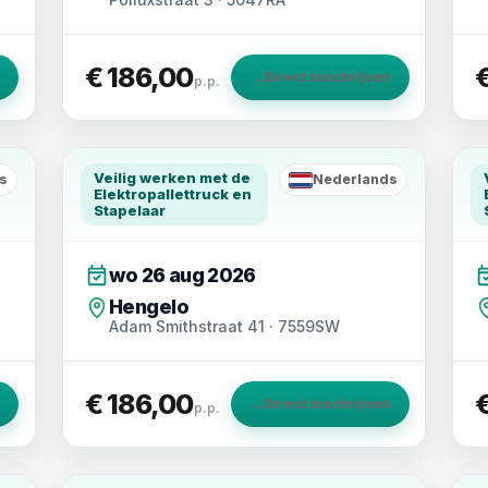
€ 186,00
→
Direct inschrijven
p.p.
Veilig werken met de
s
Nederlands
NL
Elektropallettruck en
Stapelaar
wo 26 aug 2026
Hengelo
Adam Smithstraat 41 · 7559SW
€ 186,00
→
Direct inschrijven
p.p.