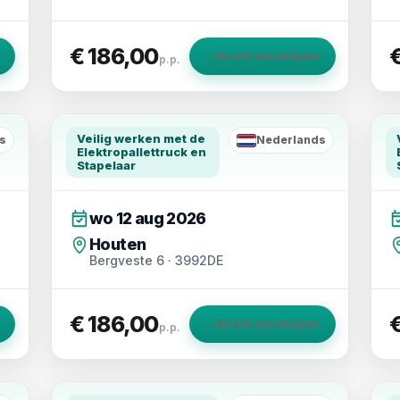
€ 186,00
→
Direct inschrijven
p.p.
Veilig werken met de
s
Nederlands
NL
Elektropallettruck en
Stapelaar
wo 12 aug 2026
Houten
Bergveste 6 · 3992DE
€ 186,00
→
Direct inschrijven
p.p.