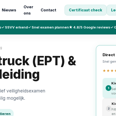
Over
Nieuws
Contact
Certificaat check
Le
ons
s
✓ SSVV erkend
✓ Snel examen plannen
★ 4.8/5 Google reviews
✓ G
ng
Direct
truck (EPT) &
Snel ger
leiding
★★★
Ki
1
Se
sief veiligheidsexamen
voo
lig mogelijk.
Ki
2
Fil
lieren
en