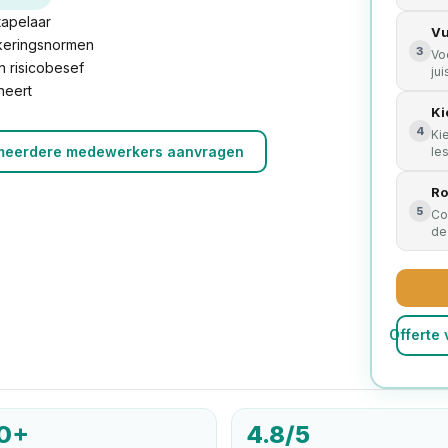
tapelaar
Vu
ekeringsnormen
3
Vo
n risicobesef
ju
neert
Ki
4
Ki
 meerdere medewerkers aanvragen
le
Ro
5
Co
de
Offerte
0+
4.8/5