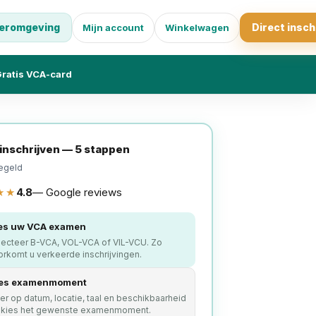
eromgeving
Direct insch
Mijn account
Winkelwagen
ratis VCA-card
 inschrijven — 5 stappen
egeld
★★
4.8
— Google reviews
es uw VCA examen
lecteer B-VCA, VOL-VCA of VIL-VCU. Zo
rkomt u verkeerde inschrijvingen.
es examenmoment
ter op datum, locatie, taal en beschikbaarheid
 kies het gewenste examenmoment.