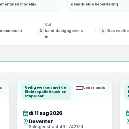
amentalen mogelijk
gemiddelde beoordeling
Vul
›
›
amenmoment
kandidaatgegevens
Kies voorbe
3
4
in
Veilig werken met de
s
Nederlands
NL
Elektropallettruck en
Stapelaar
di 11 aug 2026
Deventer
Solingenstraat 49 · 7421ZR