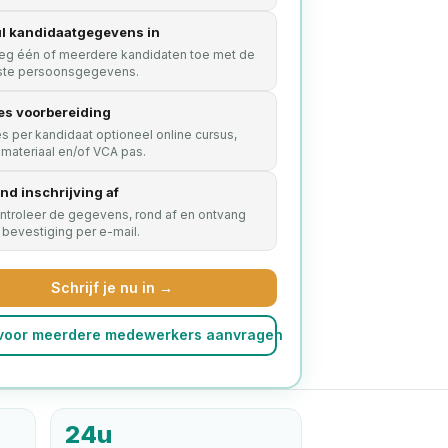
l kandidaatgegevens in
eg één of meerdere kandidaten toe met de
iste persoonsgegevens.
es voorbereiding
es per kandidaat optioneel online cursus,
smateriaal en/of VCA pas.
nd inschrijving af
ntroleer de gegevens, rond af en ontvang
 bevestiging per e-mail.
Schrijf je nu in →
 voor meerdere medewerkers aanvragen
24u