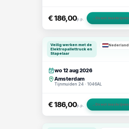
€ 186,00
→
Direct inschrijven
p.p.
Veilig werken met de
Nederland
NL
Elektropallettruck en
Stapelaar
wo 12 aug 2026
Amsterdam
Tijnmuiden 24 · 1046AL
€ 186,00
→
Direct inschrijven
p.p.