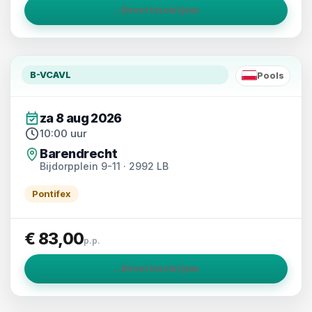
→
Direct inschrijven
B-VCAVL
Pools
PL
za 8 aug 2026
10:00 uur
Barendrecht
Bijdorpplein 9-11 · 2992 LB
Pontifex
€ 83,00
p.p.
→
Direct inschrijven