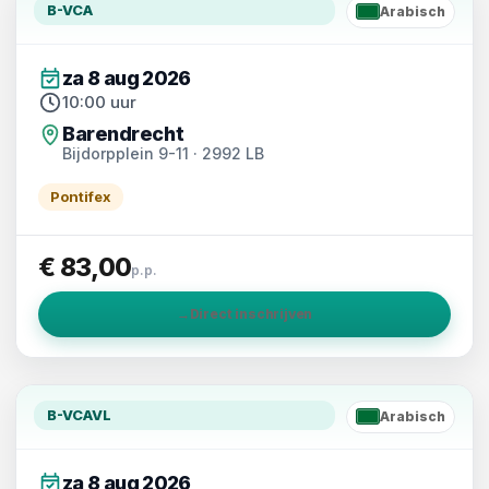
B-VCA
Arabisch
AR
za 8 aug 2026
10:00 uur
Barendrecht
Bijdorpplein 9-11 · 2992 LB
Pontifex
€ 83,00
p.p.
→
Direct inschrijven
B-VCAVL
Arabisch
AR
za 8 aug 2026