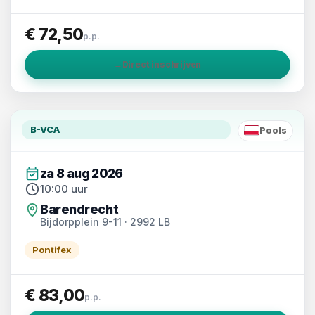
€ 72,50
p.p.
→
Direct inschrijven
B-VCA
Pools
PL
za 8 aug 2026
10:00 uur
Barendrecht
Bijdorpplein 9-11 · 2992 LB
Pontifex
€ 83,00
p.p.