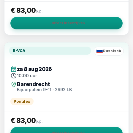
€ 83,00
p.p.
→
Direct inschrijven
B-VCA
Russisch
RU
za 8 aug 2026
10:00 uur
Barendrecht
Bijdorpplein 9-11 · 2992 LB
Pontifex
€ 83,00
p.p.