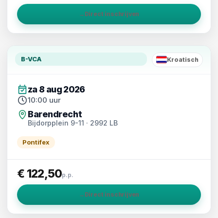
→
Direct inschrijven
B-VCA
Kroatisch
HR
za 8 aug 2026
10:00 uur
Barendrecht
Bijdorpplein 9-11 · 2992 LB
Pontifex
€ 122,50
p.p.
→
Direct inschrijven