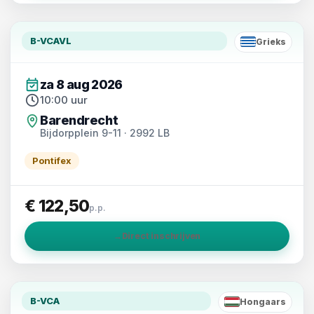
B-VCAVL
Grieks
EL
za 8 aug 2026
10:00 uur
Barendrecht
Bijdorpplein 9-11 · 2992 LB
Pontifex
€ 122,50
p.p.
→
Direct inschrijven
B-VCA
Hongaars
HU