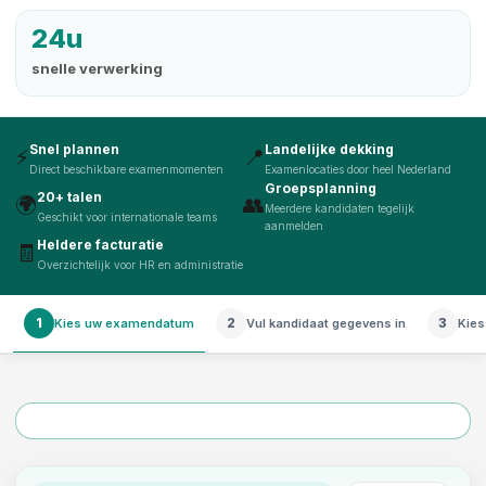
24u
snelle verwerking
Snel plannen
Landelijke dekking
⚡
📍
Direct beschikbare examenmomenten
Examenlocaties door heel Nederland
Groepsplanning
20+ talen
🌍
👥
Meerdere kandidaten tegelijk
Geschikt voor internationale teams
aanmelden
Heldere facturatie
🧾
Overzichtelijk voor HR en administratie
1
2
3
Kies uw examendatum
Vul kandidaat gegevens in
Kies