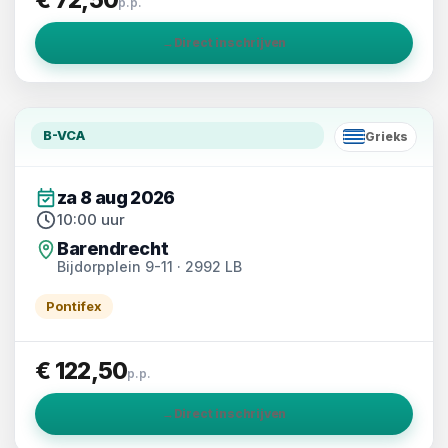
p.p.
→
Direct inschrijven
B-VCA
Grieks
EL
za 8 aug 2026
10:00 uur
Barendrecht
Bijdorpplein 9-11 · 2992 LB
Pontifex
€ 122,50
p.p.
→
Direct inschrijven