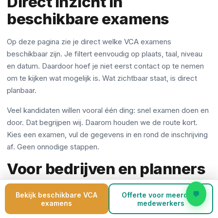
Direct inzicht in
beschikbare examens
Op deze pagina zie je direct welke VCA examens
beschikbaar zijn. Je filtert eenvoudig op plaats, taal, niveau
en datum. Daardoor hoef je niet eerst contact op te nemen
om te kijken wat mogelijk is. Wat zichtbaar staat, is direct
planbaar.
Veel kandidaten willen vooral één ding: snel examen doen en
door. Dat begrijpen wij. Daarom houden we de route kort.
Kies een examen, vul de gegevens in en rond de inschrijving
af. Geen onnodige stappen.
Voor bedrijven en planners
Voor bedrijven draait het vaak niet om één kandidaat, maar
💬
Bekijk beschikbare VCA
Offerte voor meerdere
examens
medewerkers
om capaciteit, inzetbaarheid en planning. Een medewerker
zonder geldig VCA-certificaat kan simpelweg niet aan het