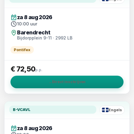
EN
za 8 aug 2026
10:00 uur
Barendrecht
Bijdorpplein 9-11 · 2992 LB
Pontifex
€ 72,50
p.p.
→
Direct inschrijven
B-VCAVL
Engels
EN
za 8 aug 2026