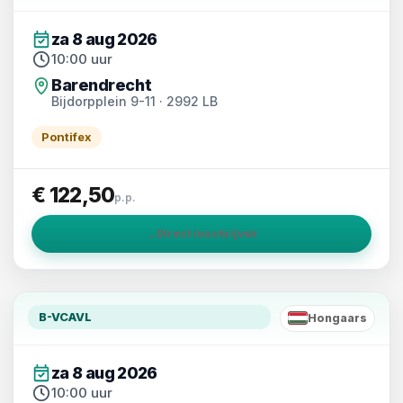
za 8 aug 2026
10:00 uur
Barendrecht
Bijdorpplein 9-11 · 2992 LB
Pontifex
€ 122,50
p.p.
→
Direct inschrijven
B-VCAVL
Hongaars
HU
za 8 aug 2026
10:00 uur