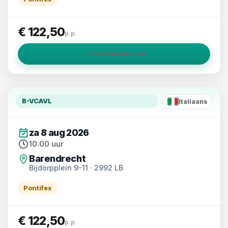
€ 122,50
p.p.
→
Direct inschrijven
B-VCAVL
Italiaans
IT
za 8 aug 2026
10:00 uur
Barendrecht
Bijdorpplein 9-11 · 2992 LB
Pontifex
€ 122,50
p.p.