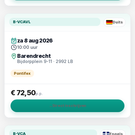
B-VCAVL
Duits
DE
za 8 aug 2026
10:00 uur
Barendrecht
Bijdorpplein 9-11 · 2992 LB
Pontifex
€ 72,50
p.p.
→
Direct inschrijven
B-VCA
Engels