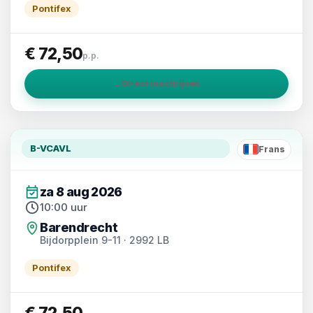
Pontifex
€ 72,50
p.p.
→
Direct inschrijven
B-VCAVL
Frans
FR
za 8 aug 2026
10:00 uur
Barendrecht
Bijdorpplein 9-11 · 2992 LB
Pontifex
€ 72,50