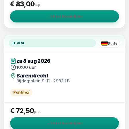
€ 83,00
p.p.
→
Direct inschrijven
B-VCA
Duits
DE
za 8 aug 2026
10:00 uur
Barendrecht
Bijdorpplein 9-11 · 2992 LB
Pontifex
€ 72,50
p.p.
→
Direct inschrijven