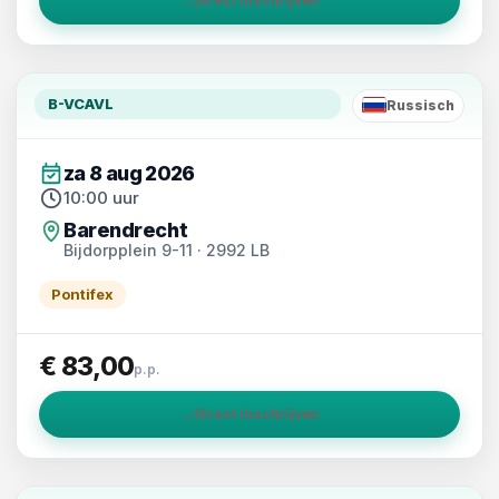
→
Direct inschrijven
B-VCAVL
Russisch
RU
za 8 aug 2026
10:00 uur
Barendrecht
Bijdorpplein 9-11 · 2992 LB
Pontifex
€ 83,00
p.p.
→
Direct inschrijven