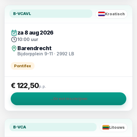
B-VCAVL
Kroatisch
HR
za 8 aug 2026
10:00 uur
Barendrecht
Bijdorpplein 9-11 · 2992 LB
Pontifex
€ 122,50
p.p.
→
Direct inschrijven
B-VCA
Litouws
LT