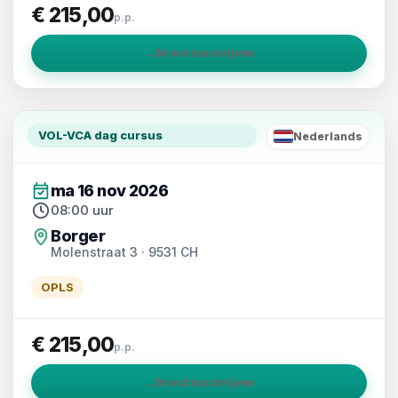
€ 215,00
p.p.
→
Direct inschrijven
VOL-VCA dag cursus
Nederlands
NL
ma 16 nov 2026
08:00 uur
Borger
Molenstraat 3 · 9531 CH
OPLS
€ 215,00
p.p.
→
Direct inschrijven