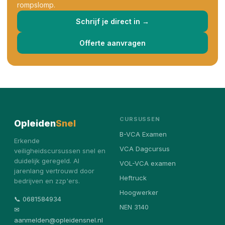
rompslomp.
Schrijf je direct in →
Offerte aanvragen
CURSUSSEN
Opleiden
Snel
B-VCA Examen
Erkende
VCA Dagcursus
veiligheidscursussen snel en
duidelijk geregeld. Al
VOL-VCA examen
jarenlang vertrouwd door
Heftruck
bedrijven en zzp'ers.
Hoogwerker
📞 0681584934
NEN 3140
✉
aanmelden@opleidensnel.nl