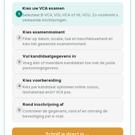
Kies uw VCA examen
1
Selecteer B-VCA, VOL-VCA of VIL-VCU. Zo voorkomt u
verkeerde inschrijvingen.
Kies examenmoment
2
Filter op datum, locatie, taal en beschikbaarheid en
kies het gewenste examenmoment.
Vul kandidaatgegevens in
3
Voeg één of meerdere kandidaten toe met de juiste
persoonsgegevens.
Kies voorbereiding
4
Kies per kandidaat optioneel online cursus,
lesmateriaal en/of VCA pas.
Rond inschrijving af
5
Controleer de gegevens, rond af en ontvang de
bevestiging per e-mail.
Schrijf je direct in →