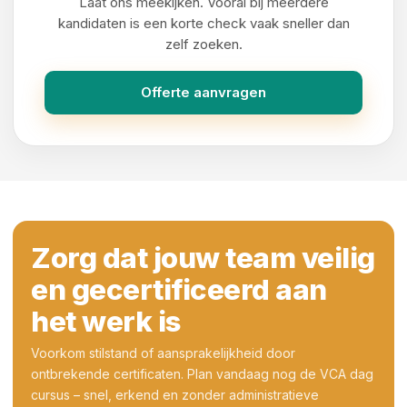
Laat ons meekijken. Vooral bij meerdere
kandidaten is een korte check vaak sneller dan
zelf zoeken.
Offerte aanvragen
Zorg dat jouw team veilig
en gecertificeerd aan
het werk is
Voorkom stilstand of aansprakelijkheid door
ontbrekende certificaten. Plan vandaag nog de VCA dag
cursus – snel, erkend en zonder administratieve