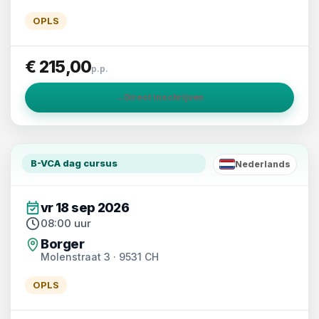
OPLS
€ 215,00
p.p.
→
Direct inschrijven
B-VCA dag cursus
Nederlands
NL
vr 18 sep 2026
08:00 uur
Borger
Molenstraat 3 · 9531 CH
OPLS