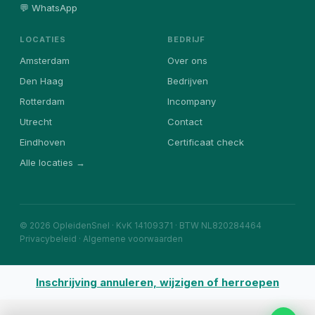
💬 WhatsApp
LOCATIES
BEDRIJF
Amsterdam
Over ons
Den Haag
Bedrijven
Rotterdam
Incompany
Utrecht
Contact
Eindhoven
Certificaat check
Alle locaties →
© 2026 OpleidenSnel · KvK 14109371 · BTW NL820284464
Privacybeleid
·
Algemene voorwaarden
Inschrijving annuleren, wijzigen of herroepen