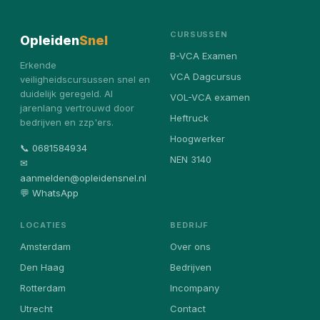
CURSUSSEN
Opleiden
Snel
B-VCA Examen
Erkende
VCA Dagcursus
veiligheidscursussen snel en
duidelijk geregeld. Al
VOL-VCA examen
jarenlang vertrouwd door
Heftruck
bedrijven en zzp'ers.
Hoogwerker
📞 0681584934
NEN 3140
✉
aanmelden@opleidensnel.nl
💬 WhatsApp
LOCATIES
BEDRIJF
Amsterdam
Over ons
Den Haag
Bedrijven
Rotterdam
Incompany
Utrecht
Contact