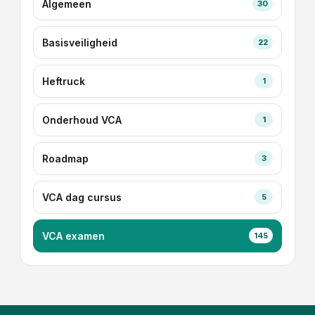
Algemeen
30
Basisveiligheid
22
Heftruck
1
Onderhoud VCA
1
Roadmap
3
VCA dag cursus
5
VCA examen
145