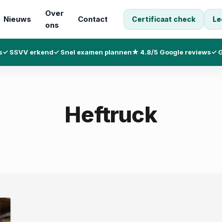
Over
Nieuws
Contact
Certificaat check
Le
ons
s
✓ SSVV erkend
✓ Snel examen plannen
★ 4.8/5 Google reviews
✓ G
Heftruck