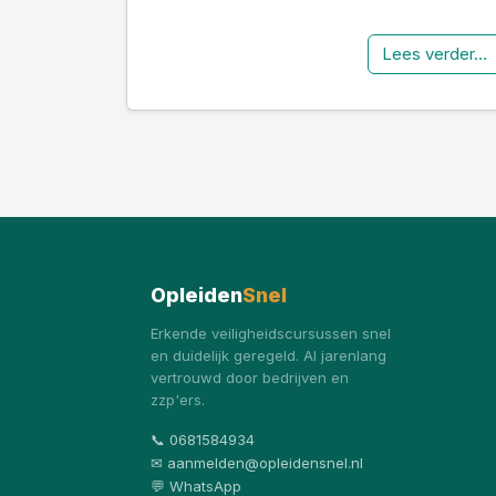
Lees verder…
Opleiden
Snel
Erkende veiligheidscursussen snel
en duidelijk geregeld. Al jarenlang
vertrouwd door bedrijven en
zzp'ers.
📞 0681584934
✉ aanmelden@opleidensnel.nl
💬 WhatsApp