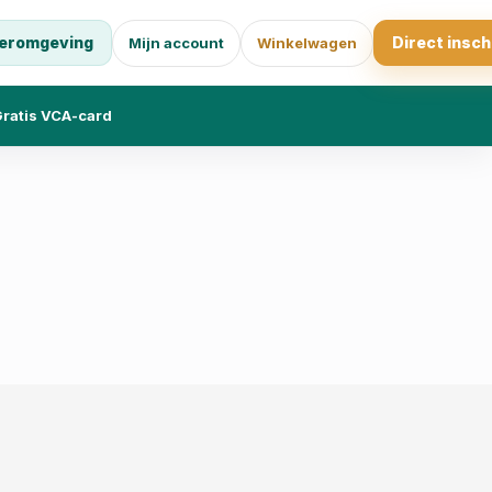
eromgeving
Direct insch
Mijn account
Winkelwagen
ratis VCA-card