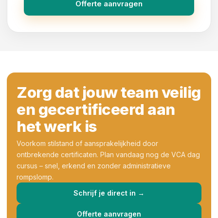
Offerte aanvragen
Zorg dat jouw team veilig
en gecertificeerd aan
het werk is
Voorkom stilstand of aansprakelijkheid door
ontbrekende certificaten. Plan vandaag nog de VCA dag
cursus – snel, erkend en zonder administratieve
rompslomp.
Schrijf je direct in →
Offerte aanvragen