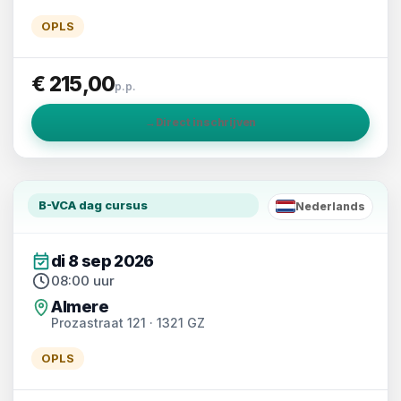
OPLS
€ 215,00
p.p.
→
Direct inschrijven
B-VCA dag cursus
Nederlands
NL
di 8 sep 2026
08:00 uur
Almere
Prozastraat 121 · 1321 GZ
OPLS