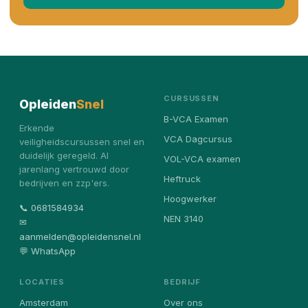
CURSUSSEN
Opleiden
Snel
B-VCA Examen
Erkende
VCA Dagcursus
veiligheidscursussen snel en
duidelijk geregeld. Al
VOL-VCA examen
jarenlang vertrouwd door
Heftruck
bedrijven en zzp'ers.
Hoogwerker
📞 0681584934
NEN 3140
✉
aanmelden@opleidensnel.nl
💬 WhatsApp
LOCATIES
BEDRIJF
Amsterdam
Over ons