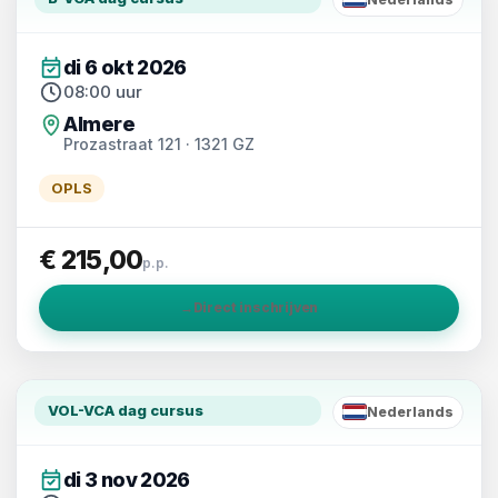
NL
di 6 okt 2026
08:00 uur
Almere
Prozastraat 121 · 1321 GZ
OPLS
€ 215,00
p.p.
→
Direct inschrijven
VOL-VCA dag cursus
Nederlands
NL
di 3 nov 2026