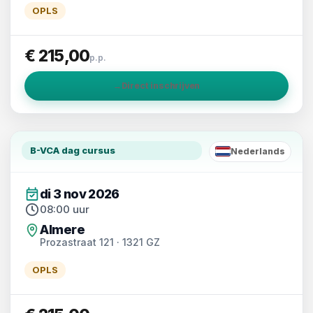
OPLS
€ 215,00
p.p.
→
Direct inschrijven
B-VCA dag cursus
Nederlands
NL
di 3 nov 2026
08:00 uur
Almere
Prozastraat 121 · 1321 GZ
OPLS