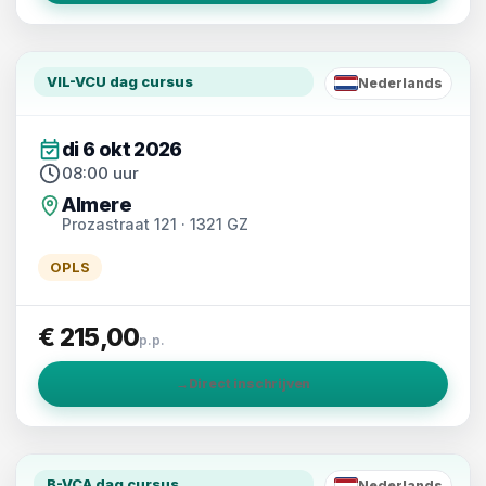
VIL-VCU dag cursus
Nederlands
NL
di 6 okt 2026
08:00 uur
Almere
Prozastraat 121 · 1321 GZ
OPLS
€ 215,00
p.p.
→
Direct inschrijven
B-VCA dag cursus
Nederlands