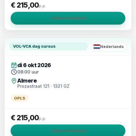
€ 215,00
p.p.
→
Direct inschrijven
VOL-VCA dag cursus
Nederlands
NL
di 6 okt 2026
08:00 uur
Almere
Prozastraat 121 · 1321 GZ
OPLS
€ 215,00
p.p.
→
Direct inschrijven