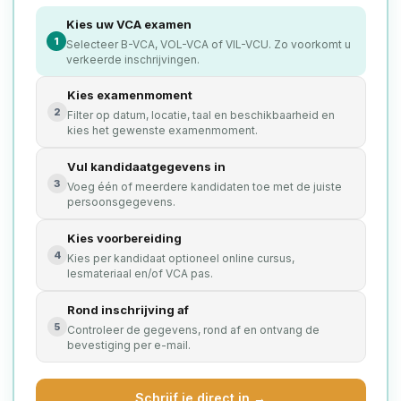
Kies uw VCA examen
1
Selecteer B-VCA, VOL-VCA of VIL-VCU. Zo voorkomt u
verkeerde inschrijvingen.
Kies examenmoment
2
Filter op datum, locatie, taal en beschikbaarheid en
kies het gewenste examenmoment.
Vul kandidaatgegevens in
3
Voeg één of meerdere kandidaten toe met de juiste
persoonsgegevens.
Kies voorbereiding
4
Kies per kandidaat optioneel online cursus,
lesmateriaal en/of VCA pas.
Rond inschrijving af
5
Controleer de gegevens, rond af en ontvang de
bevestiging per e-mail.
Schrijf je direct in →