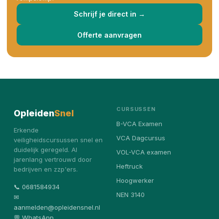
Schrijf je direct in →
Offerte aanvragen
CURSUSSEN
Opleiden
Snel
B-VCA Examen
Erkende
VCA Dagcursus
veiligheidscursussen snel en
duidelijk geregeld. Al
VOL-VCA examen
jarenlang vertrouwd door
Heftruck
bedrijven en zzp'ers.
Hoogwerker
📞 0681584934
NEN 3140
✉
aanmelden@opleidensnel.nl
💬 WhatsApp