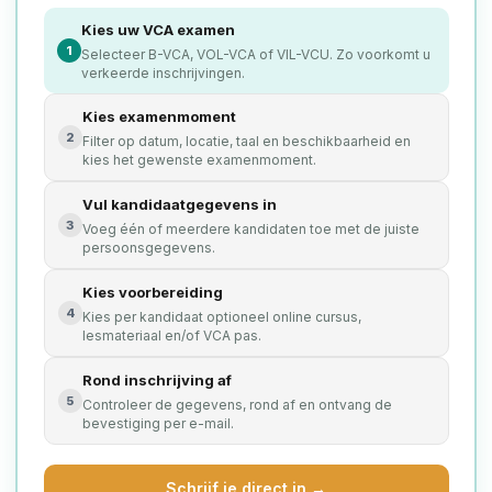
Kies uw VCA examen
1
Selecteer B-VCA, VOL-VCA of VIL-VCU. Zo voorkomt u
verkeerde inschrijvingen.
Kies examenmoment
2
Filter op datum, locatie, taal en beschikbaarheid en
kies het gewenste examenmoment.
Vul kandidaatgegevens in
3
Voeg één of meerdere kandidaten toe met de juiste
persoonsgegevens.
Kies voorbereiding
4
Kies per kandidaat optioneel online cursus,
lesmateriaal en/of VCA pas.
Rond inschrijving af
5
Controleer de gegevens, rond af en ontvang de
bevestiging per e-mail.
Schrijf je direct in →