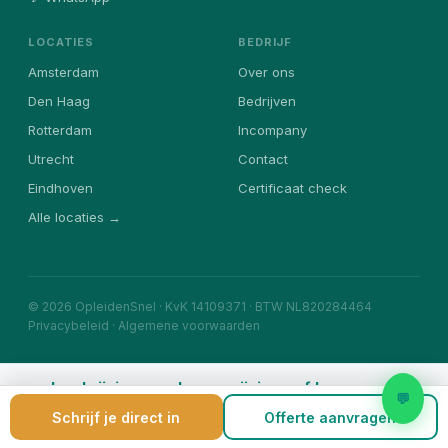
LOCATIES
BEDRIJF
Amsterdam
Over ons
Den Haag
Bedrijven
Rotterdam
Incompany
Utrecht
Contact
Eindhoven
Certificaat check
Alle locaties →
© 2026 OpleidenSnel · KvK 14109371 · BTW NL820284464
Privacybeleid
·
Algemene voorwaarden
Inschrijving annuleren, wijzigen of herroepen
💬
Schrijf je direct in
Offerte aanvragen