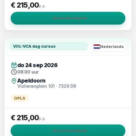
€ 215,00
p.p.
→
Direct inschrijven
VOL-VCA dag cursus
Nederlands
NL
do 24 sep 2026
08:00 uur
Apeldoorn
Violierenplein 101 · 7329 DR
OPLS
€ 215,00
p.p.
→
Direct inschrijven