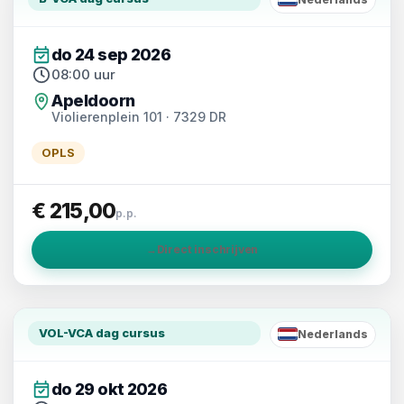
NL
do 24 sep 2026
08:00 uur
Apeldoorn
Violierenplein 101 · 7329 DR
OPLS
€ 215,00
p.p.
→
Direct inschrijven
VOL-VCA dag cursus
Nederlands
NL
do 29 okt 2026