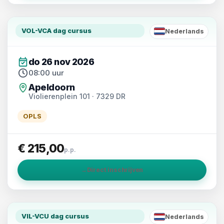
VOL-VCA dag cursus
Nederlands
NL
do 26 nov 2026
08:00 uur
Apeldoorn
Violierenplein 101 · 7329 DR
OPLS
€ 215,00
p.p.
→
Direct inschrijven
VIL-VCU dag cursus
Nederlands
NL