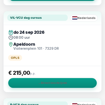
VIL-VCU dag cursus
Nederlands
NL
do 24 sep 2026
08:00 uur
Apeldoorn
Violierenplein 101 · 7329 DR
OPLS
€ 215,00
p.p.
→
Direct inschrijven
B-VCA dag cursus
Nederlands