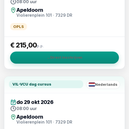
08:00 uur
Apeldoorn
Violierenplein 101 · 7329 DR
OPLS
€ 215,00
p.p.
→
Direct inschrijven
VIL-VCU dag cursus
Nederlands
NL
do 29 okt 2026
08:00 uur
Apeldoorn
Violierenplein 101 · 7329 DR