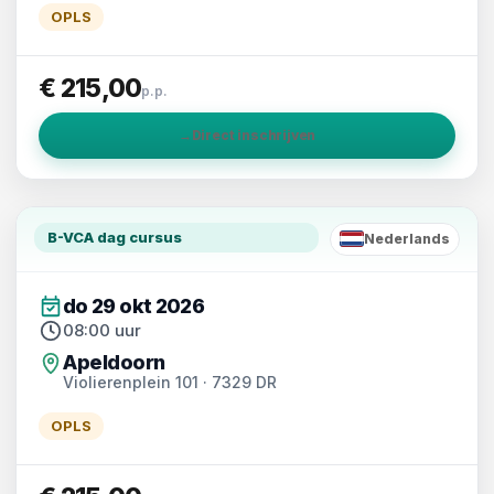
OPLS
€ 215,00
p.p.
→
Direct inschrijven
B-VCA dag cursus
Nederlands
NL
do 29 okt 2026
08:00 uur
Apeldoorn
Violierenplein 101 · 7329 DR
OPLS