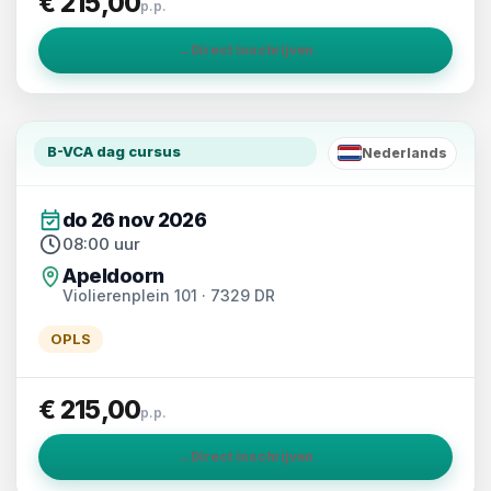
€ 215,00
p.p.
→
Direct inschrijven
B-VCA dag cursus
Nederlands
NL
do 26 nov 2026
08:00 uur
Apeldoorn
Violierenplein 101 · 7329 DR
OPLS
€ 215,00
p.p.
→
Direct inschrijven