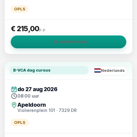
OPLS
€ 215,00
p.p.
→
Direct inschrijven
B-VCA dag cursus
Nederlands
NL
do 27 aug 2026
08:00 uur
Apeldoorn
Violierenplein 101 · 7329 DR
OPLS